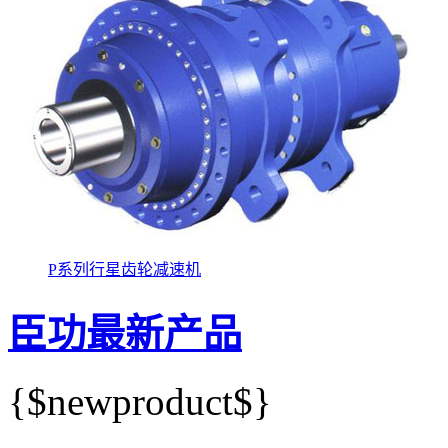
P系列行星齿轮减速机
臣功最新产品
{$newproduct$}