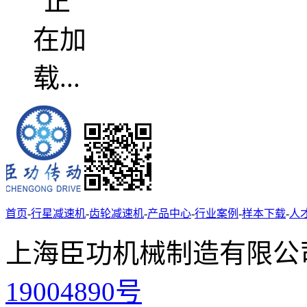
首页
-
行星减速机
-
齿轮减速机
-
产品中心
-
行业案例
-
样本下载
-
人
上海臣功机械制造有限公
19004890号