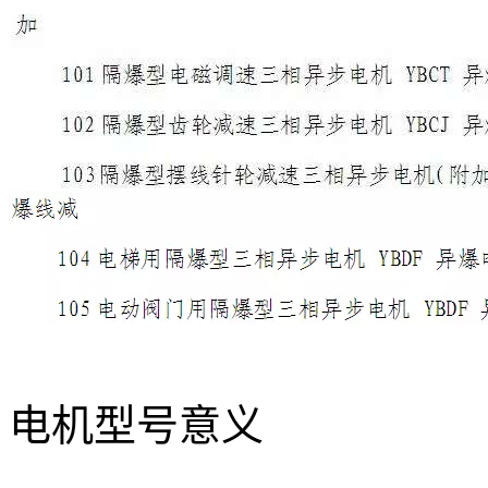
电机型号意义