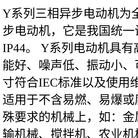
Y系列三相异步电动机为
步电动机，它是我国统一
IP44。 Y系列电动机
能好、噪声低、振动小、
寸符合IEC标准以及使用
适用于不含易燃、易爆或
殊要求的机械上，如：金
输机械、搅拌机、农业机