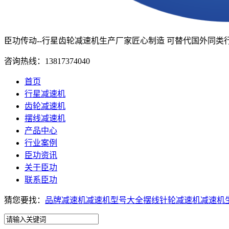
臣功传动--行星齿轮减速机生产厂家
匠心制造 可替代国外同类
咨询热线：
13817374040
首页
行星减速机
齿轮减速机
摆线减速机
产品中心
行业案例
臣功资讯
关于臣功
联系臣功
猜您要找：
品牌减速机
减速机型号大全
摆线针轮减速机
减速机