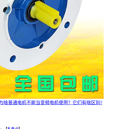
为啥普通电机不能当变频电机使用？它们有啥区别?
：
-
【
大
中
小
】