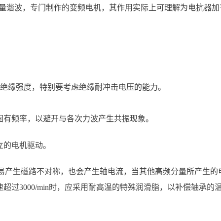
大量谐波，专门制作的变频电机，其作用实际上可理解为电抗器加
匝绝缘强度，特别要考虑绝缘耐冲击电压的能力。
固有频率，以避开与各次力波产生共振现象。
立的电机驱动。
是易产生磁路不对称，也会产生轴电流，当其他高频分量所产生
过3000/min时，应采用耐高温的特殊润滑脂，以补偿轴承的
。