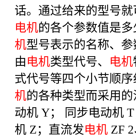
话。通过给来的型号就
电机
的各个参数值是多
机
型号表示的名称、参
由
电机
类型代号、
电机
式代号等四个小节顺序组
机
的各种类型而采用的
动机 Y； 同步电动机 
机 Z；直流发
电机
ZF