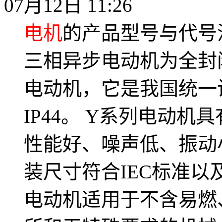
07月12日 11:26
电机
的产品型号与代号
三相异步电动机为全封
电动机，它是我国统一
IP44。 Y系列电动
性能好、噪声低、振动
装尺寸符合IEC标准以
电动机适用于不含易燃