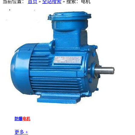
当前位置：
首页
»
全站搜索
» 搜索：电机
防爆
电机
更多 +