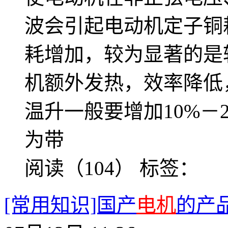
波会引起电动机定子铜
耗增加，较为显著的是
机额外发热，效率降低
温升一般要增加10%－
为带
阅读（104）
标签：
[常用知识]国产
电机
的产