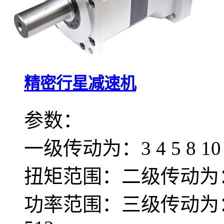
精密行星减速机
参数：
一级传动为：3 4 5 8 10
扭矩范围：二级传动为：9 12 
功率范围：三级传动为：60 80