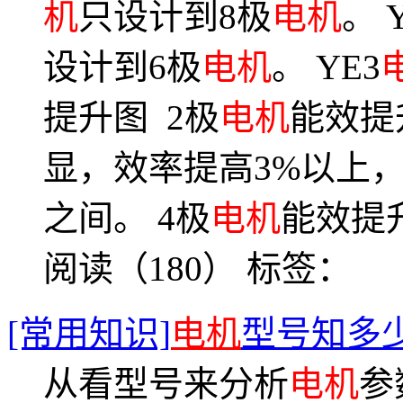
机
只设计到8极
电机
。 
设计到6极
电机
。 YE3
提升图 2极
电机
能效提
显，效率提高3%以上，3
之间。 4极
电机
能效提
阅读（180）
标签：
[常用知识]
电机
型号知多
从看型号来分析
电机
参