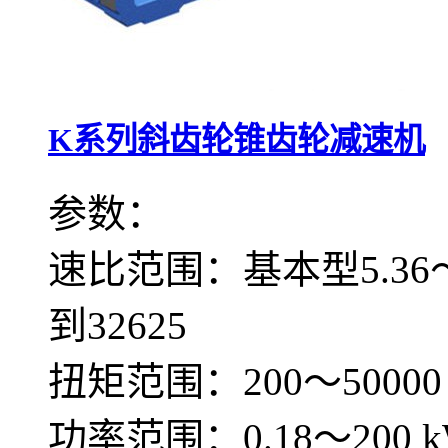
K系列斜齿轮锥齿轮减速机
参数：
速比范围：基本型5.36～
到32625
扭矩范围：200～50000
功率范围：0.18～200 