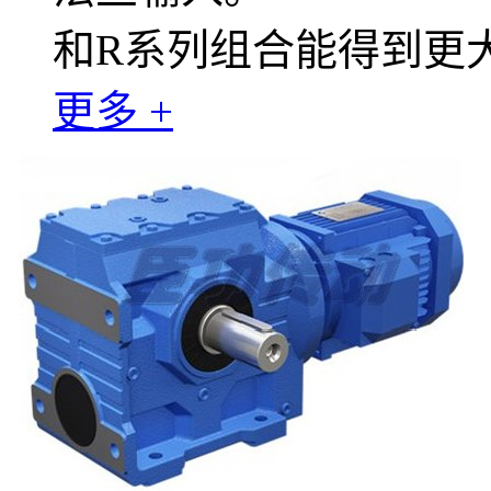
和R系列组合能得到更
更多 +