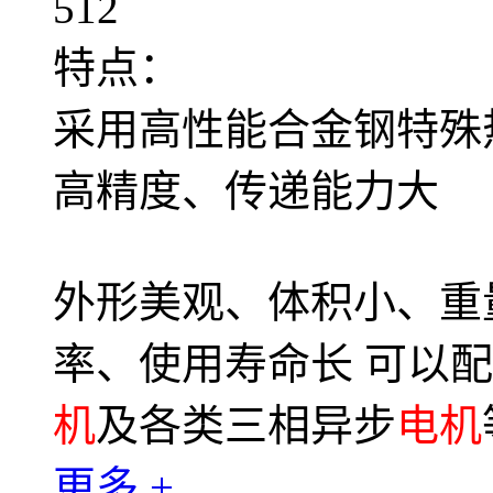
512
特点：
采用高性能合金钢特殊
高精度、传递能力大
外形美观、体积小、重
率、使用寿命长 可以
机
及各类三相异步
电机
更多 +