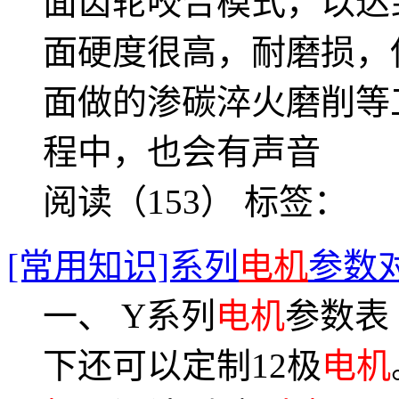
面齿轮咬合模式，以达
面硬度很高，耐磨损，
面做的渗碳淬火磨削等
程中，也会有声音
阅读（153）
标签：
[常用知识]系列
电机
参数
一、 Y系列
电机
参数表
下还可以定制12极
电机