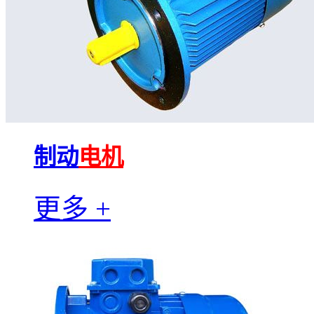
制动
电机
更多 +