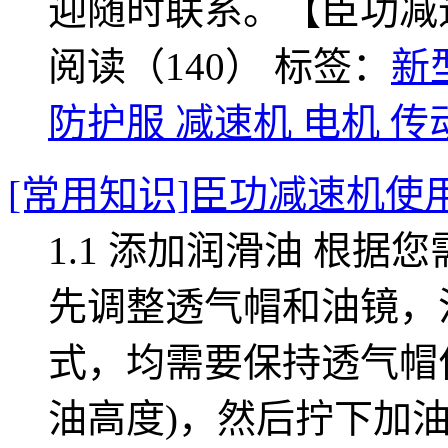
迎随时联系。【臣功减
阅读（140）
标签：
新
防护服 减速机 电机 传
[常用知识]臣功减速机使
1.1 添加润滑油 根
先调整透气帽和油镜，
式，均需要保持透气帽
油高度)，然后拧下加