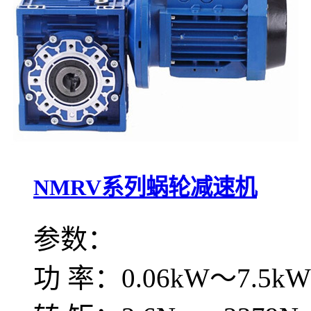
NMRV系列蜗轮减速机
参数：
功 率：0.06kW～7.5kW